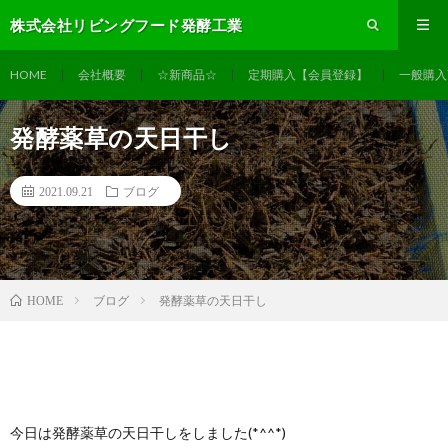
株式会社リビングフード発酵工業
HOME
会社概要
☆新商品☆
定期購入【会員登録】
一般購入
発酵薬草の天日干し
2021.09.21
ブログ
ブログ
発酵薬草の天日干し
HOME
今日は発酵薬草の天日干しをしました(*^^*)