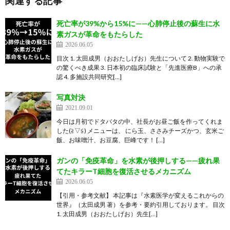
関連する記事
死亡率が39%から15%に——心肺停止後の蘇生に水
素ガスが革命をもたらした
2026.06.05
目次 1. 太田成男（おおたしげお）先生について 2. 動物実験で
の驚くべき成果 3. 日本初の臨床試験と「先進医療B」への承
認 4. 多施設共同研究[…]
写真対決
2021.09.01
今日は月初でドタバタの中、社長がお昼ご飯を作ってくれま
した(≧▽≦) メニューは、 にら玉、ささみチーズかつ、玄米ご
飯、お味噌汁、お豆腐、巨峰です！ […]
ガンの「免疫革命」を水素が後押しする——疲れ果
てたキラーT細胞を復活させるメカニズム
2026.06.05
【引用・参考文献】 本記事は『水素医学が変えるこれからの
世界』（太田成男 著）を参考・要約引用しております。 目次
1. 太田成男（おおたしげお）先生[…]