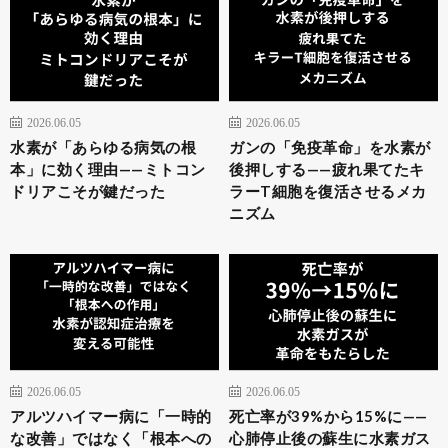
2026.06.05
2026.06.05
水素が「あらゆる病気の根
ガンの「免疫革命」を水素が
本」に効く理由——ミトコン
後押しする——疲れ果てたキ
ドリアこそが鍵だった
ラーT細胞を復活させるメカ
ニズム
2026.06.05
2026.06.05
アルツハイマー病に「一時的
死亡率が39%から15%に——
な改善」ではなく「根本への
心肺停止後の蘇生に水素ガス