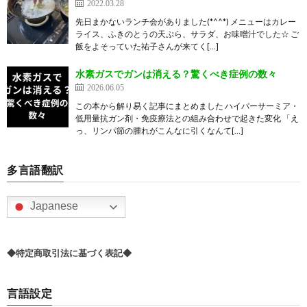
2022.03.28
先日まかないランチ会がありました(*^^*) メニューはカレー
ライス、ふきのとうの天ぷら、サラダ、お味噌汁でした☆ ご
飯をよそっていた祐子さんが来てく[…]
水素ガスでガンは消える？驚くべき症例の数々
2026.06.05
この本から解り易く記事にまとめました ハイパーサーミア・
低用量抗ガン剤・免疫療法との組み合わせで起きた変化 「え
っ、リンパ節の腫れがこんなに引くなんて[…]
多言語翻訳
Japanese
◆特定商取引法に基づく表記◆
言語設定