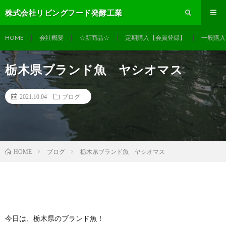
株式会社リビングフード発酵工業
HOME
会社概要
☆新商品☆
定期購入【会員登録】
一般購入
栃木県ブランド魚 ヤシオマス
2021.10.04
ブログ
ブログ
栃木県ブランド魚 ヤシオマス
HOME
今日は、栃木県のブランド魚！