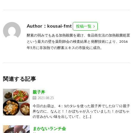
Author：kousai-fmt
投稿一覧
酵素の弱みでもある加熱殺菌を避け、食品衛生法の加熱殺菌処置
という最大の壁を薬剤師会の検査結果と発酵技術により、2016
年5月に非加熱での酵素エキスの市販化に成功。
関連する記事
親子丼
2021.08.25
今日のお昼は、 4：1のタレを使った親子丼でした(≧▽≦) 親子
丼なのに、なんと！！かぼちゃが入っていました！ かぼちゃ
の甘みがいい味を出していて、と[…]
まかないランチ会