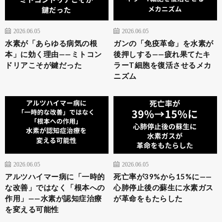
2026.06.05
2026.06.05
水素が「あらゆる病気の根
ガンの「免疫革命」を水素が
本」に効く理由——ミトコン
後押しする——疲れ果てたキ
ドリアこそが鍵だった
ラーT細胞を復活させるメカ
ニズム
2026.06.05
2026.06.05
アルツハイマー病に「一時的
死亡率が39%から15%に——
な改善」ではなく「根本への
心肺停止後の蘇生に水素ガス
作用」——水素が認知症治療
が革命をもたらした
を変える可能性