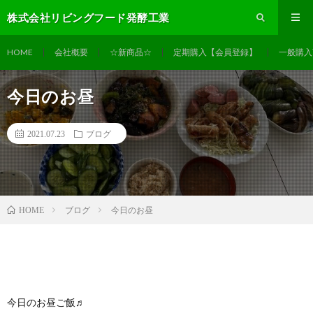
株式会社リビングフード発酵工業
HOME
会社概要
☆新商品☆
定期購入【会員登録】
一般購入
今日のお昼
2021.07.23
ブログ
ブログ
今日のお昼
HOME
今日のお昼ご飯♬