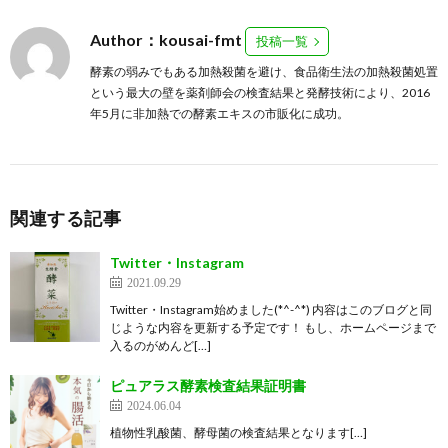
Author：kousai-fmt
投稿一覧
酵素の弱みでもある加熱殺菌を避け、食品衛生法の加熱殺菌処置
という最大の壁を薬剤師会の検査結果と発酵技術により、2016
年5月に非加熱での酵素エキスの市販化に成功。
関連する記事
Twitter・Instagram
2021.09.29
Twitter・Instagram始めました(*^-^*) 内容はこのブログと同
じような内容を更新する予定です！ もし、ホームページまで
入るのがめんど[…]
ピュアラス酵素検査結果証明書
2024.06.04
植物性乳酸菌、酵母菌の検査結果となります[…]